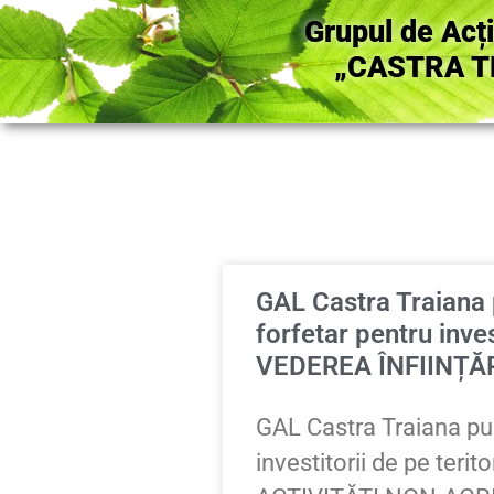
Grupul de Acț
„CASTRA T
GAL Castra Traiana p
forfetar pentru inv
VEDEREA ÎNFIINȚĂ
GAL Castra Traiana publ
investitorii de pe te