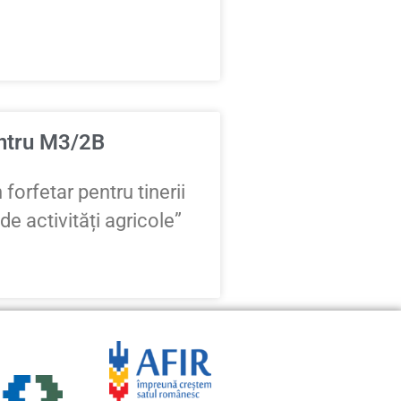
entru M3/2B
forfetar pentru tinerii
e activități agricole”