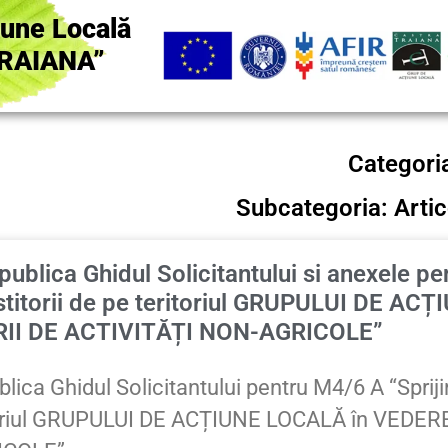
iune Locală
RAIANA”
Categori
Subcategoria: Arti
ublica Ghidul Solicitantului si anexele pe
estitorii de pe teritoriul GRUPULUI DE AC
RII DE ACTIVITĂȚI NON-AGRICOLE”
ica Ghidul Solicitantului pentru M4/6 A “Spriji
ritoriul GRUPULUI DE ACȚIUNE LOCALĂ în VEDER