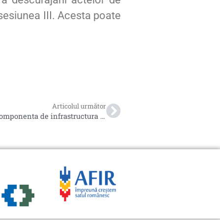
sesiunea III. Acesta poate
Articolul următor
Raport de selectie M1/6B (fara componenta de infrastructura sociala)