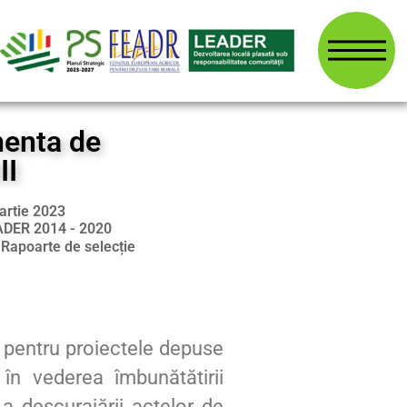
nenta de
II
artie 2023
ADER 2014 - 2020
:
Rapoarte de selecție
entru proiectele depuse
 în vederea îmbunătătirii
 a descurajării actelor de