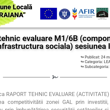
iune Locală
RAIANA”
tehnic evaluare M1/6B (compo
nfrastructura sociala) sesiunea I
↬ Publicat: 24 m
↬ Categoria: LE
↬ Subcategoria
lica RAPORT TEHNIC EVALUARE (ACTIVITATE) p
 competitivitătii zonei GAL prin investitii,
iv prin îmbunătățirea securității cetățenilor și