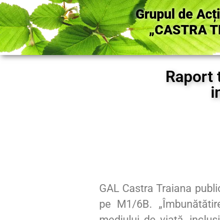
Grupul de Acț
„CASTRA T
Raport 
i
GAL Castra Traiana pub
pe M1/6B. „Îmbunătătirea
mediului de viată, inclus