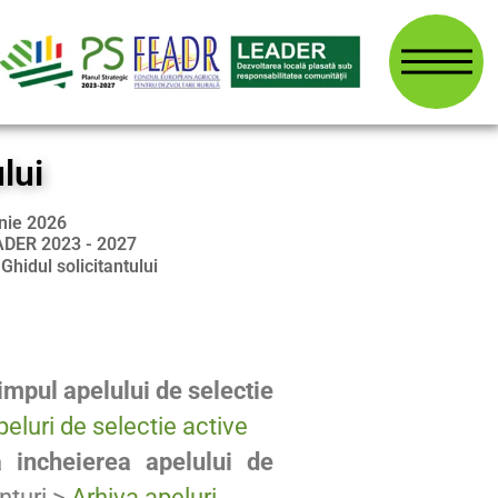
lui
unie 2026
ADER 2023 - 2027
:
Ghidul solicitantului
timpul apelului de selectie
peluri de selectie active
 incheierea apelului de
nturi >
Arhiva apeluri