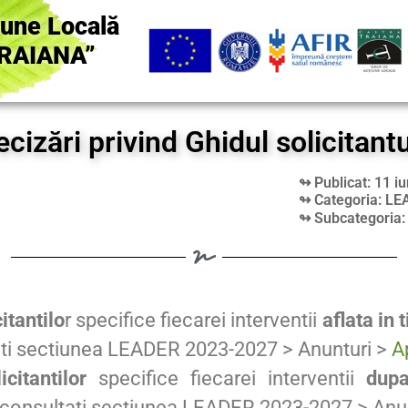
iune Locală
RAIANA”
ecizări privind Ghidul solicitantu
↬ Publicat: 11 i
↬ Categoria: LE
↬ Subcategoria
itantilo
r specifice fiecarei interventii
aflata in 
ti sectiunea LEADER 2023-2027 > Anunturi >
A
icitantilor
specifice fiecarei interventii
dupa
consultati sectiunea LEADER 2023-2027 > Anu