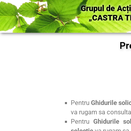
Grupul de Acț
„CASTRA T
Pr
Pentru
Ghidurile solic
va rugam sa consulta
Pentru
Ghidurile sol
selectie
va rugam sa 