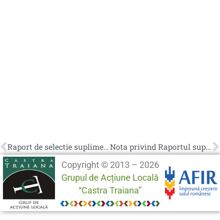
Raport de selectie suplimentar M4/6A “Sprijin forfetar pentru investitorii de pe teritoriul GRUPULUI DE ACȚIUNE LOCALĂ în VEDEREA ÎNFIINȚĂRII DE ACTIVITĂȚI NON-AGRICOLE” sesiunea 2.
Nota privind Raportul suplimentar de evaluare si selectie pentru proiectele depuse pe masura M4/6A, nr. 1821/17.09.2019
Copyright © 2013 – 2026
Grupul de Acțiune Locală
“Castra Traiana”