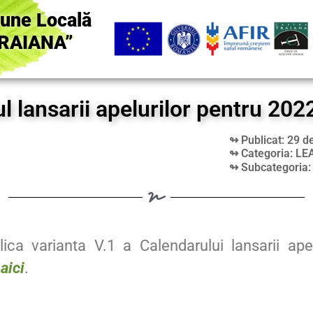
iune Locală
RAIANA”
l lansarii apelurilor pentru 20
↬ Publicat: 29 
↬ Categoria: LE
↬ Subcategoria
ca varianta V.1 a Calendarului lansarii ape
t
aici
.