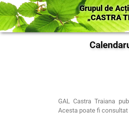
Grupul de Acț
„CASTRA T
Calendaru
GAL Castra Traiana publi
Acesta poate fi consulta